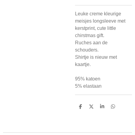
Leuke creme kleurige
meisjes longsleeve met
kerstprint, cute little
chirstmas gift.
Ruches aan de
schouders.
Shirtje is nieuw met
kaartje.
95% katoen
5% elastaan
D
D
S
D
e
e
h
e
l
e
a
l
e
l
r
e
n
e
n