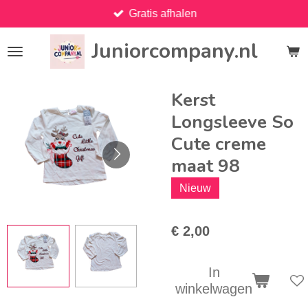
Gratis afhalen
Ga
direct
Juniorcompany.nl
naar
de
hoofdinhoud
Kerst
Longsleeve So
Cute creme
maat 98
Nieuw
€ 2,00
In
winkelwagen