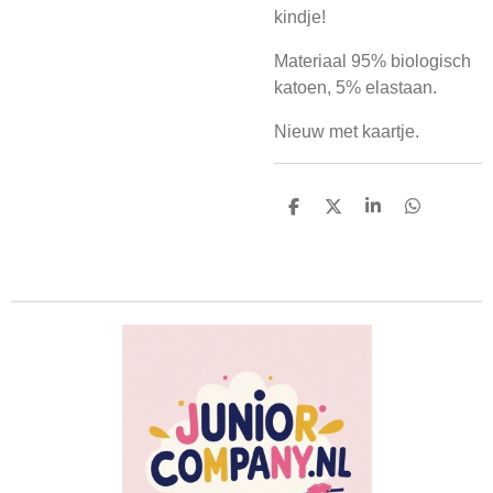
kindje!
Materiaal 95% biologisch
katoen, 5% elastaan.
Nieuw met kaartje.
D
D
S
D
e
e
h
e
l
e
a
l
e
l
r
e
n
e
n