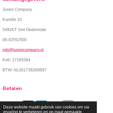
Junior Company
Kamille 10
5491KT Sint Oedenrode
06-42552500
info@juniorcompany.nl
KvK:
17165584
BTW: NL001738260B87
Betalen
Deze website maakt gebruik van cookies om uw
ervaring te verbeteren en op maat gemaakte