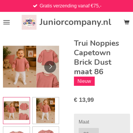
Gratis verzending vanaf €75,-
Ga
direct
Juniorcompany.nl
naar
de
hoofdinhoud
Trui Noppies
Capetown
Brick Dust
maat 86
Nieuw
€ 13,99
Maat