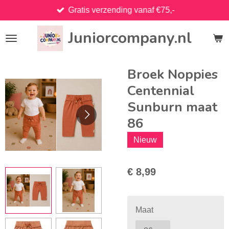
Gratis verzending vanaf €75,-
Ga
direct
Juniorcompany.nl
naar
de
hoofdinhoud
Broek Noppies
Centennial
Sunburn maat
86
Nieuw
€ 8,99
Maat