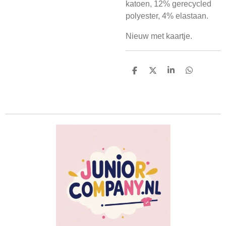
katoen, 12% gerecycled
polyester, 4% elastaan.
Nieuw met kaartje.
D
D
S
D
e
e
h
e
l
e
a
l
e
l
r
e
n
e
n