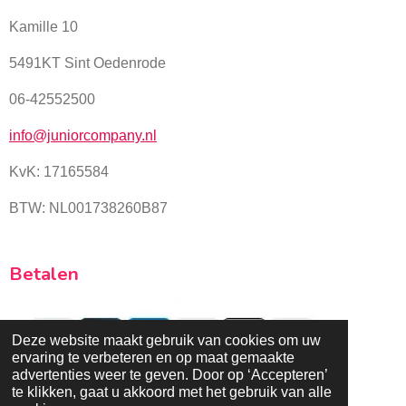
Kamille 10
5491KT Sint Oedenrode
06-42552500
info@juniorcompany.nl
KvK:
17165584
BTW: NL001738260B87
Betalen
Deze website maakt gebruik van cookies om uw
ervaring te verbeteren en op maat gemaakte
advertenties weer te geven. Door op ‘Accepteren’
© 2025 - 2026 Juniorcompany.nl
te klikken, gaat u akkoord met het gebruik van alle