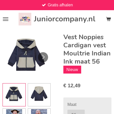
Gratis afhalen
Ga
direct
Juniorcompany.nl
naar
de
hoofdinhoud
Vest Noppies
Cardigan vest
Moultrie Indian
Ink maat 56
Nieuw
€ 12,49
Maat