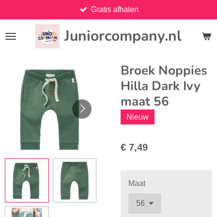
Gratis afhalen
Ga
direct
Juniorcompany.nl
naar
de
hoofdinhoud
Broek Noppies
Hilla Dark Ivy
maat 56
Nieuw
€ 7,49
Maat