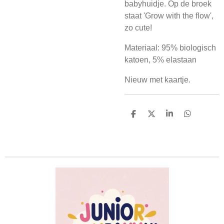
babyhuidje. Op de broek
staat 'Grow with the flow',
zo cute!
Materiaal: 95% biologisch
katoen, 5% elastaan
Nieuw met kaartje.
D
D
S
D
e
e
h
e
l
e
a
l
e
l
r
e
n
e
n