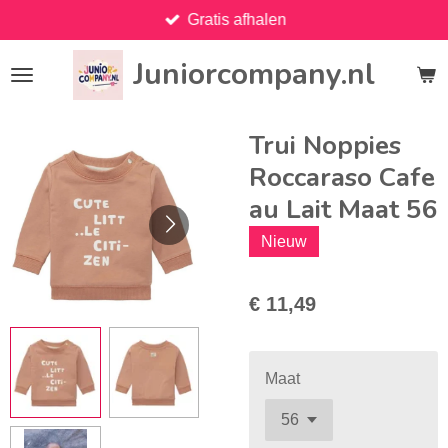
Gratis afhalen
Ga
direct
Juniorcompany.nl
naar
de
hoofdinhoud
Trui Noppies
Roccaraso Cafe
au Lait Maat 56
Nieuw
€ 11,49
Maat