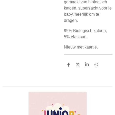
gemaakt van biologisch
katoen, superzacht voor je
baby, heerlijk om te
dragen.
95% Biologisch katoen,
5% elastaan.
Nieuw met kaartje.
D
D
S
D
e
e
h
e
l
e
a
l
e
l
r
e
n
e
n