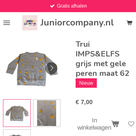
Gratis afhalen
Ga
direct
Juniorcompany.nl
naar
de
hoofdinhoud
Trui
IMPS&ELFS
grijs met gele
peren maat 62
Nieuw
€ 7,00
In
winkelwagen