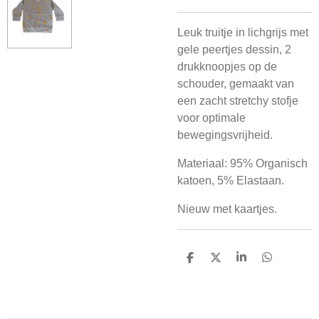
Leuk truitje in lichgrijs met
gele peertjes dessin, 2
drukknoopjes op de
schouder, gemaakt van
een zacht stretchy stofje
voor optimale
bewegingsvrijheid.
Materiaal: 95% Organisch
katoen, 5% Elastaan.
Nieuw met kaartjes.
D
D
S
D
e
e
h
e
l
e
a
l
e
l
r
e
n
e
n