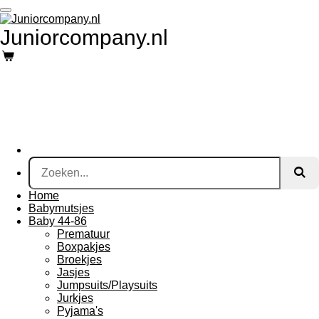
Ga
direct
Juniorcompany.nl
naar
de
hoofdinhoud
Home
Babymutsjes
Baby 44-86
Prematuur
Boxpakjes
Broekjes
Jasjes
Jumpsuits/Playsuits
Jurkjes
Pyjama's