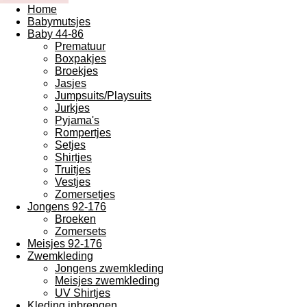
Home
Babymutsjes
Baby 44-86
Prematuur
Boxpakjes
Broekjes
Jasjes
Jumpsuits/Playsuits
Jurkjes
Pyjama's
Rompertjes
Setjes
Shirtjes
Truitjes
Vestjes
Zomersetjes
Jongens 92-176
Broeken
Zomersets
Meisjes 92-176
Zwemkleding
Jongens zwemkleding
Meisjes zwemkleding
UV Shirtjes
Kleding inbrengen