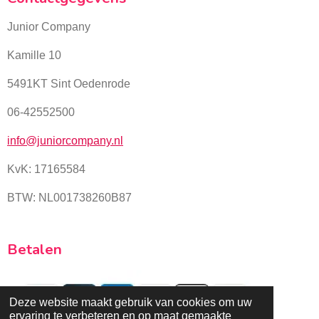
Junior Company
Kamille 10
5491KT Sint Oedenrode
06-42552500
info@juniorcompany.nl
KvK:
17165584
BTW: NL001738260B87
Betalen
Deze website maakt gebruik van cookies om uw
ervaring te verbeteren en op maat gemaakte