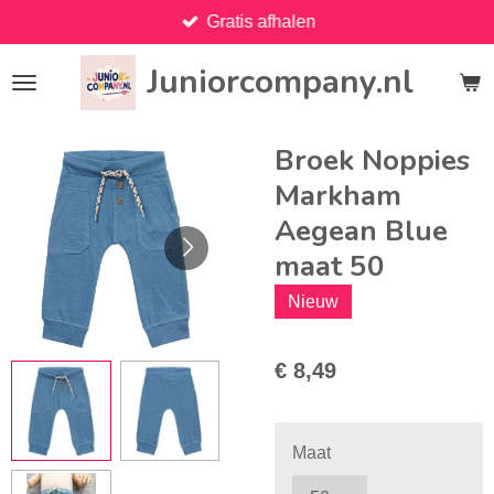
Gratis afhalen
Ga
direct
Juniorcompany.nl
naar
de
hoofdinhoud
Broek Noppies
Markham
Aegean Blue
maat 50
Nieuw
€ 8,49
Maat