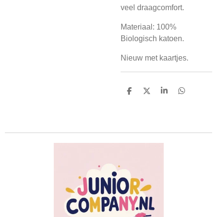
veel draagcomfort.
Materiaal: 100%
Biologisch katoen.
Nieuw met kaartjes.
D
D
S
D
e
e
h
e
l
e
a
l
e
l
r
e
n
e
n