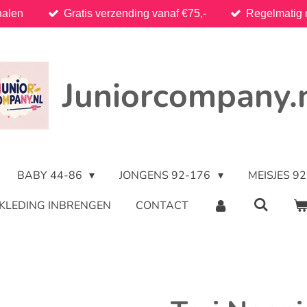
halen
Gratis verzending vanaf €75,-
Regelmatig 
Juniorcompany.
BABY 44-86
JONGENS 92-176
MEISJES 9
KLEDING INBRENGEN
CONTACT