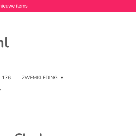
nieuwe items
nl
2-176
ZWEMKLEDING