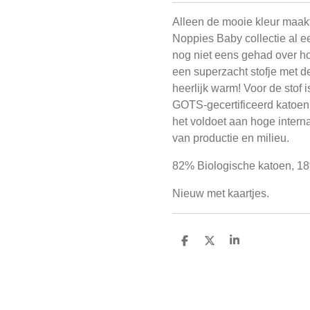
Alleen de mooie kleur maakt
Noppies Baby collectie al 
nog niet eens gehad over hoe
een superzacht stofje met d
heerlijk warm!
Voor de stof 
GOTS-gecertificeerd katoen. 
het voldoet aan hoge intern
van productie en milieu.
82% Biologische katoen, 18
Nieuw met kaartjes.
D
D
S
e
e
h
l
e
a
e
l
r
n
e