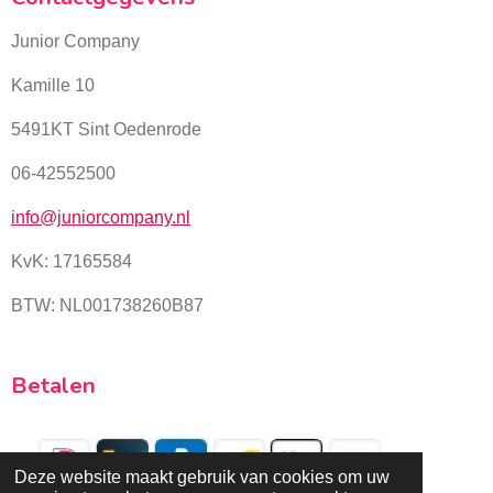
Junior Company
Kamille 10
5491KT Sint Oedenrode
06-42552500
info@juniorcompany.nl
KvK:
17165584
BTW: NL001738260B87
Betalen
Deze website maakt gebruik van cookies om uw