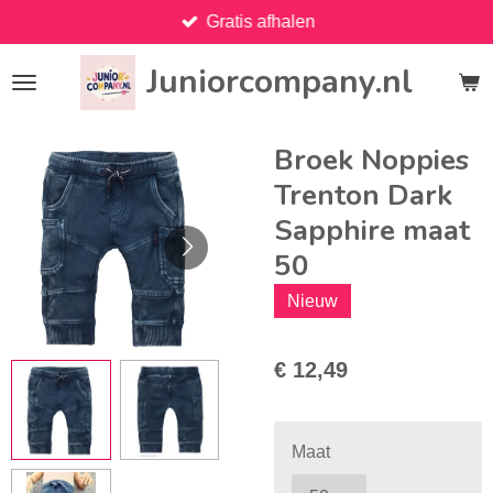
Gratis afhalen
Ga
direct
Juniorcompany.nl
naar
de
hoofdinhoud
Broek Noppies
Trenton Dark
Sapphire maat
50
Nieuw
€ 12,49
Maat